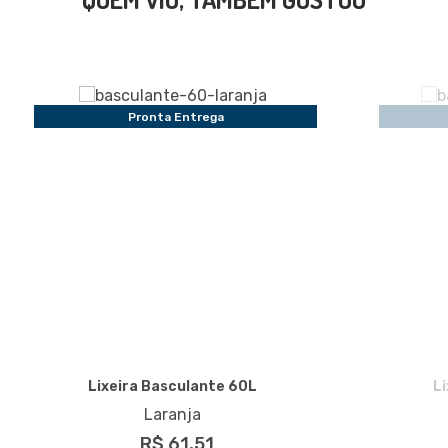
Pronta Entrega
Lixeira Basculante 60L
L
Laranja
R$ 61,51