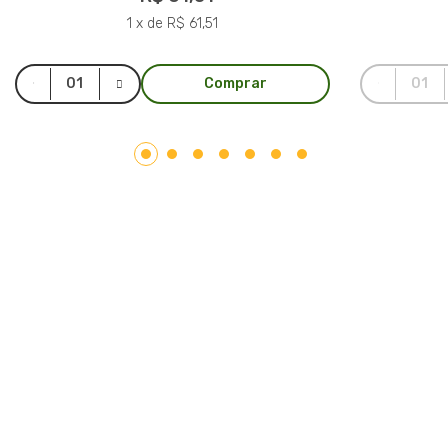
1 x de R$ 61,51
Comprar
LAR PLÁSTICOS
Atuando no mercado do plástico há 10 anos, somos uma
Plataforma de Transformação Sustentável. Nosso processo
industrial verticalizado, vai desde a captação de resíduos
plásticos até a concepção do produto final. Nosso portfólio
atende aos mais diversos segmentos, tais como: indústrias,
comércios, condomínios, hotéis, hospitais e itens para uso e
consumo.