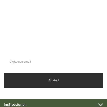
Saiba mais
QUE TAL SE INSCREVER NA NOSSA
NEWSLETTER?
Ganhe dicas, inspirações e conteúdo exclusivo!
Enviar!
Institucional