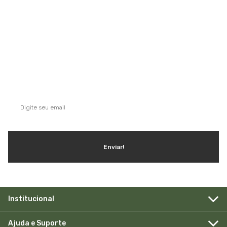
QUE TAL SE INSCREVER NA NOSSA
NEWSLETTER?
Ganhe dicas, inspirações e conteúdo exclusivo!
Enviar!
Institucional
Ajuda e Suporte