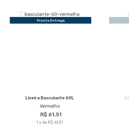
Pronta Entrega
Lixeira Basculante 60L
L
Vermelho
R$ 61,51
1 x de R$ 61,51