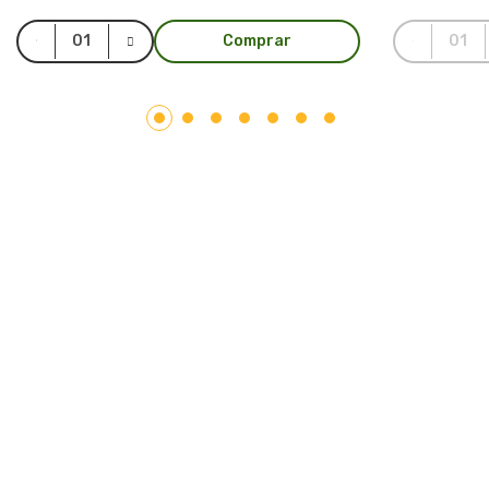
Comprar
LAR PLÁSTICOS
Atuando no mercado do plástico há 10 anos, somos uma
Plataforma de Transformação Sustentável. Nosso processo
industrial verticalizado, vai desde a captação de resíduos
plásticos até a concepção do produto final. Nosso portfólio
atende aos mais diversos segmentos, tais como: indústrias,
comércios, condomínios, hotéis, hospitais e itens para uso e
consumo.
Saiba mais