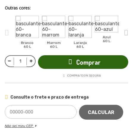
Outras cores:
Azul
60 L
Branco
Marrom
Laranja
Ama
60 L
60 L
60 L
60
Comprar
COMPRA 100% SEGURA
Consulte o frete e prazo de entrega
CALCULAR
Não sei meu CEP