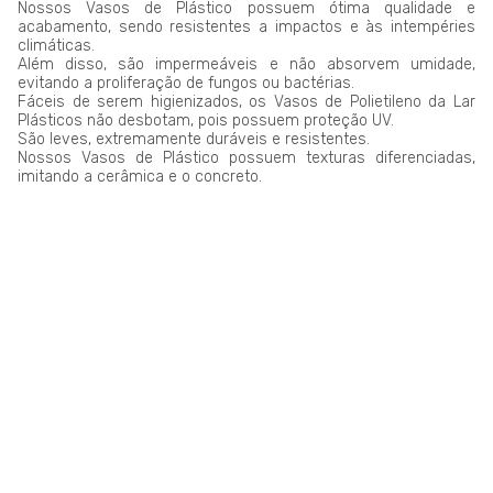
Nossos Vasos de Plástico possuem ótima qualidade e
acabamento, sendo resistentes a impactos e às intempéries
climáticas.
Além disso, são impermeáveis e não absorvem umidade,
evitando a proliferação de fungos ou bactérias.
Fáceis de serem higienizados, os Vasos de Polietileno da Lar
Plásticos não desbotam, pois possuem proteção UV.
São leves, extremamente duráveis e resistentes.
Nossos Vasos de Plástico possuem texturas diferenciadas,
imitando a cerâmica e o concreto.
LAR PLÁSTICOS
Atuando no mercado do plástico há 10 anos, somos uma
Plataforma de Transformação Sustentável. Nosso processo
industrial verticalizado, vai desde a captação de resíduos
plásticos até a concepção do produto final. Nosso portfólio
atende aos mais diversos segmentos, tais como: indústrias,
comércios, condomínios, hotéis, hospitais e itens para uso e
consumo.
Saiba mais