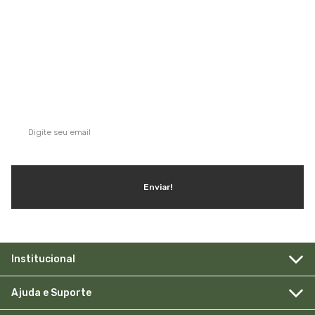
QUE TAL SE INSCREVER NA NOSSA
NEWSLETTER?
Ganhe dicas, inspirações e conteúdo exclusivo!
Enviar!
Institucional
Ajuda e Suporte