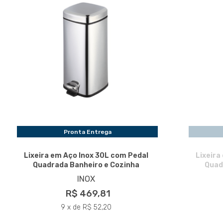
Pronta Entrega
Lixeira em Aço Inox 30L com Pedal
Lixeira
Quadrada Banheiro e Cozinha
Quad
INOX
R$ 469,81
9 x de R$ 52,20