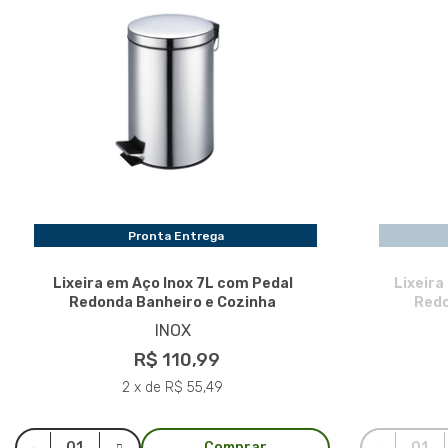
Pronta Entrega
Lixeira em Aço Inox 7L com Pedal
Lixeira
Redonda Banheiro e Cozinha
Redo
INOX
R$ 110,99
2 x de R$ 55,49
Comprar