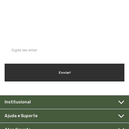
QUE TAL SE INSCREVER NA NOSSA
NEWSLETTER?
Ganhe dicas, inspirações e conteúdo exclusivo!
Enviar!
Institucional
Ajuda e Suporte