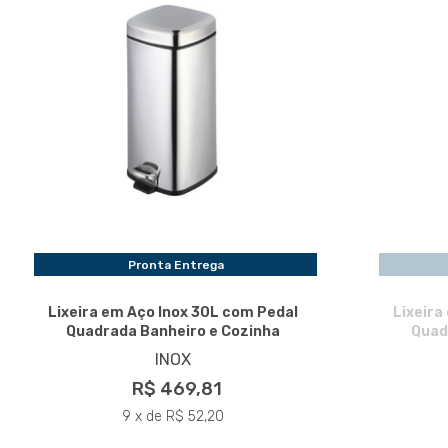
Pronta Entrega
Lixeira em Aço Inox 30L com Pedal
Lixeira
Quadrada Banheiro e Cozinha
Quad
INOX
R$ 469,81
9 x de R$ 52,20