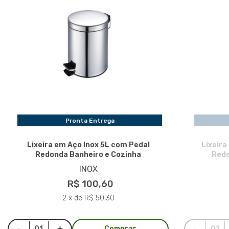
Pronta Entrega
Lixeira em Aço Inox 5L com Pedal
Lixeira
Redonda Banheiro e Cozinha
Redo
INOX
R$ 100,60
2 x de R$ 50,30
Comprar