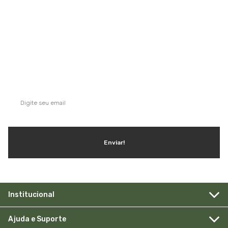
QUE TAL SE INSCREVER NA NOSSA
NEWSLETTER?
Ganhe dicas, inspirações e conteúdo exclusivo!
Enviar!
Institucional
Ajuda e Suporte