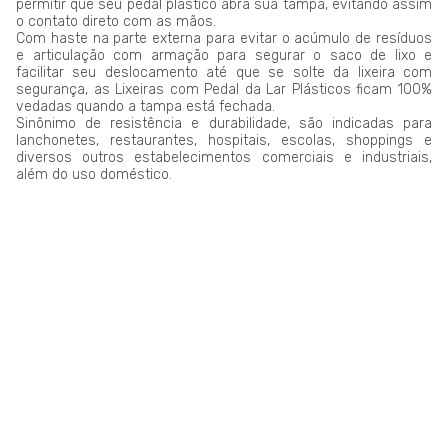
permitir que seu pedal plástico abra sua tampa, evitando assim
o contato direto com as mãos.
Com haste na parte externa para evitar o acúmulo de resíduos
e articulação com armação para segurar o saco de lixo e
facilitar seu deslocamento até que se solte da lixeira com
segurança, as Lixeiras com Pedal da Lar Plásticos ficam 100%
vedadas quando a tampa está fechada.
Sinônimo de resistência e durabilidade, são indicadas para
lanchonetes, restaurantes, hospitais, escolas, shoppings e
diversos outros estabelecimentos comerciais e industriais,
além do uso doméstico.
LAR PLÁSTICOS
Atuando no mercado do plástico há 10 anos, somos uma
Plataforma de Transformação Sustentável. Nosso processo
industrial verticalizado, vai desde a captação de resíduos
plásticos até a concepção do produto final. Nosso portfólio
atende aos mais diversos segmentos, tais como: indústrias,
comércios, condomínios, hotéis, hospitais e itens para uso e
consumo.
Saiba mais