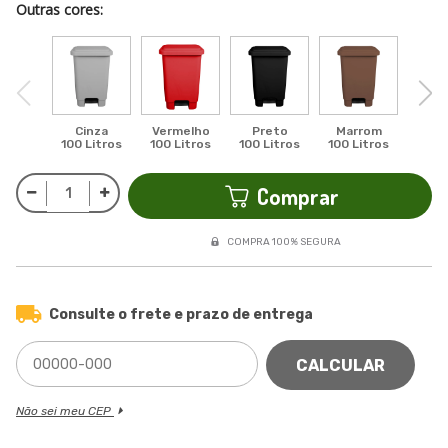
Outras cores:
Cinza
Vermelho
Preto
Marrom
Lar
100 Litros
100 Litros
100 Litros
100 Litros
100 L
Comprar
COMPRA 100% SEGURA
Consulte o frete e prazo de entrega
CALCULAR
Não sei meu CEP