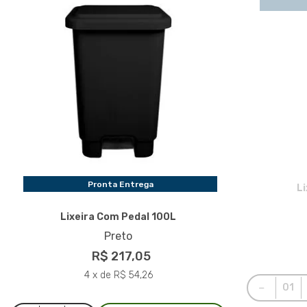
Pronta Entrega
L
Lixeira Com Pedal 100L
Preto
R$ 217,05
4 x de R$ 54,26