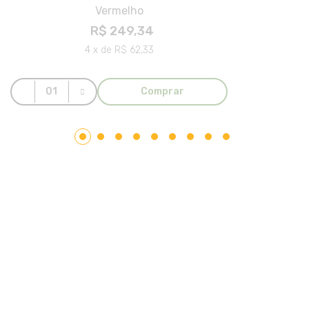
Vermelho
R$ 249,34
4 x de R$ 62,33
Comprar
LAR PLÁSTICOS
Atuando no mercado do plástico há 10 anos, somos uma
Plataforma de Transformação Sustentável. Nosso processo
industrial verticalizado, vai desde a captação de resíduos
plásticos até a concepção do produto final. Nosso portfólio