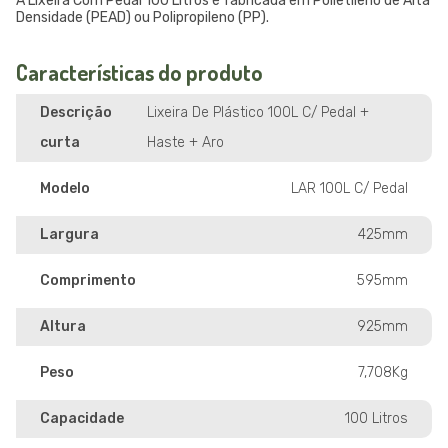
A Lixeira Com Pedal 100 Litros é fabricada em Polietileno de Alta
Densidade (PEAD) ou Polipropileno (PP).
Características do produto
Descrição
Lixeira De Plástico 100L C/ Pedal +
curta
Haste + Aro
Modelo
LAR 100L C/ Pedal
Largura
425mm
Comprimento
595mm
Altura
925mm
Peso
7,708Kg
Capacidade
100 Litros