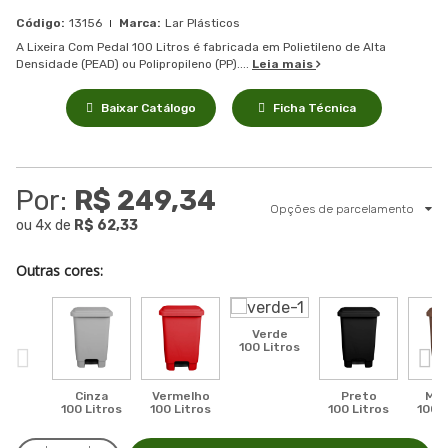
13156
Lar Plásticos
A Lixeira Com Pedal 100 Litros é fabricada em Polietileno de Alta
Densidade (PEAD) ou Polipropileno (PP)....
Leia mais
Baixar Catálogo
Ficha Técnica
Por:
R$ 249,34
Opções de parcelamento
ou
4
x
de
R$ 62,33
Outras cores:
Verde
100 Litros
Cinza
Vermelho
Preto
Mar
100 Litros
100 Litros
100 Litros
100 L