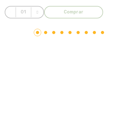
Comprar
LAR PLÁSTICOS
Atuando no mercado do plástico há 10 anos, somos uma
Plataforma de Transformação Sustentável. Nosso processo
industrial verticalizado, vai desde a captação de resíduos
plásticos até a concepção do produto final. Nosso portfólio
atende aos mais diversos segmentos, tais como: indústrias,
comércios, condomínios, hotéis, hospitais e itens para uso e
consumo.
Saiba mais